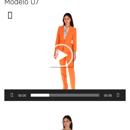
Modelo 07
Reproductor
de
vídeo
00:00
00:08