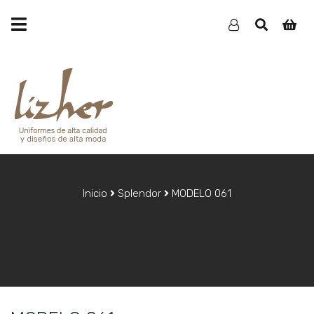
Inicio
Splendor
MODELO 061